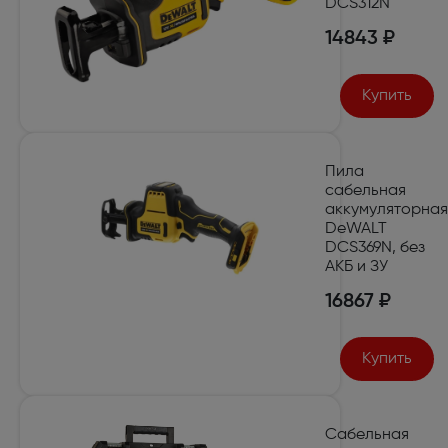
DCS312N
14843 ₽
Купить
Пила
сабельная
аккумуляторная
DeWALT
DCS369N, без
АКБ и ЗУ
16867 ₽
Купить
Сабельная