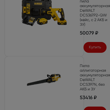
пила
аккумуляторная
DeWALT
DCS367P2-QW
(кейс, с 2 АКБ и
ЗУ)
50079 ₽
Купить
Пила
аллигаторная
аккумуляторная
DeWALT
DCS397N, без
АКБ и ЗУ
53416 ₽