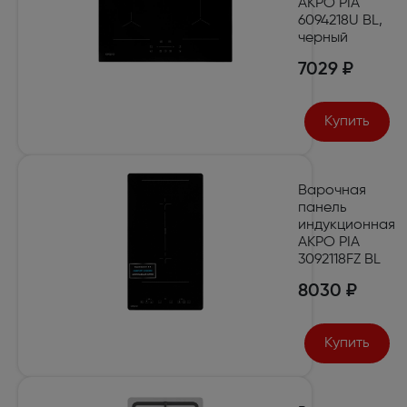
AKPO PIA
6094218U BL,
черный
7029 ₽
Купить
Варочная
панель
индукционная
AKPO PIA
3092118FZ BL
8030 ₽
Купить