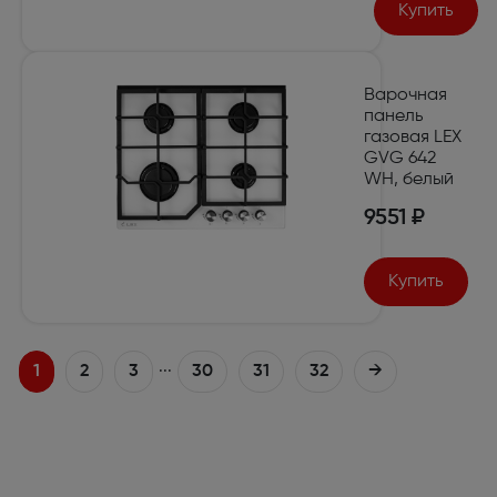
Купить
Варочная
панель
газовая LEX
GVG 642
WH, белый
9551 ₽
Купить
...
1
2
3
30
31
32
→