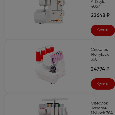
ArtStyle
4057
22648 ₽
Купить
Оверлок
Merrylock
360
24794 ₽
Купить
Оверлок
Janome
MyLock 784