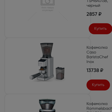
TSM6A013B,
черный
2857 ₽
Купить
Кофемолка
Caso
BaristaChef
Inox
13738 ₽
Купить
Кофемолка
Rommelsbach