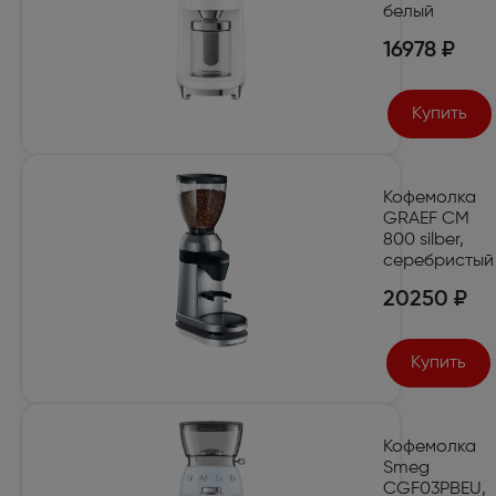
белый
16978 ₽
Купить
Кофемолка
GRAEF CM
800 silber,
серебристый
20250 ₽
Купить
Кофемолка
Smeg
CGF03PBEU,