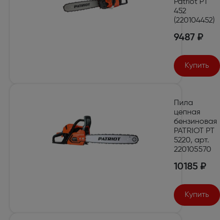
Patriot PT
452
(220104452)
9487 ₽
Купить
Пила
цепная
бензиновая
PATRIOT PT
5220, арт.
220105570
10185 ₽
Купить