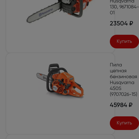
Husqvarna
130, 9671084-
01
23504 ₽
Купить
Пила
цепная
бензиновая
Husqvarna
450S
(9707026-15)
45984 ₽
Купить