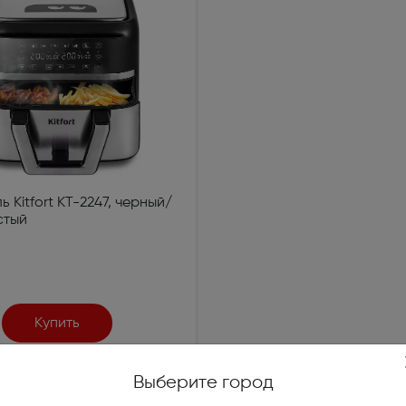
жойстики, геймпады (1)
е качели (14)
и печи (7)
огенераторы (4)
е ножницы и кусторезы (27)
 Kitfort KT-2247, черный/
стый
высокого давления (78)
уттеры, аэраторы,
икаторы (10)
Купить
ические и бензиновые
иватели (4)
Выберите город
тели на катушках, силовые