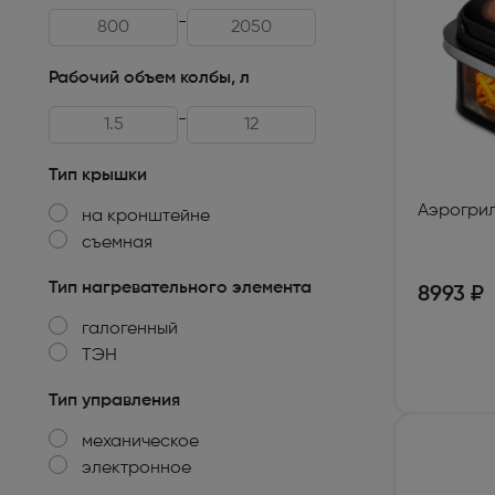
-
Техника для кухни
Рабочий объем колбы, л
Климатическая техника
-
Товары для спорта и отдыха
Техника для ухода за телом
Тип крышки
Аэрогриль
на кронштейне
Электро- бытовой инструмент
съемная
Сантехника и водоснабжение
Тип нагревательного элемента
8993 ₽
Автомобильная электроника
галогенный
ТЭН
Детские товары
Тип управления
Эра
механическое
DoCash
электронное