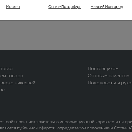
ели (1)
Москва
Санкт-Петербург
Нижний Новгород
ваемые холодильники высотой
30 см (176)
ваемые духовые шкафы (798)
тавка
Поставщикам
ваемые варочные панели (1001)
ем товара
Оптовым клиентам
верка пикселей
Пожаловаться руко
ас
 (7)
лки электрические (2)
ет-сайт носит исключительно информационный характер и ни при
ли (16)
вляются публичной офертой, определяемой положениями Статьи 4