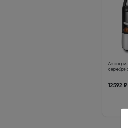
Мониторы (595)
Рули, д
Товары для дома и дачи
Грили, барбекю, коптильни (8)
Садовы
Снегоуборщики (1)
Камины 
Сборные и надувные бассейны (1)
Электр
Мотоблоки и культиваторы (59)
Садовы
Аэрогриль
серебри
Газонокосилки (78)
Мойки 
12592 ₽
Мотопомпы (27)
Вертик
скариф
Измельчители садового мусора (14)
Электр
опрыск
Садовые ручные опрыскиватели (1)
Удлини