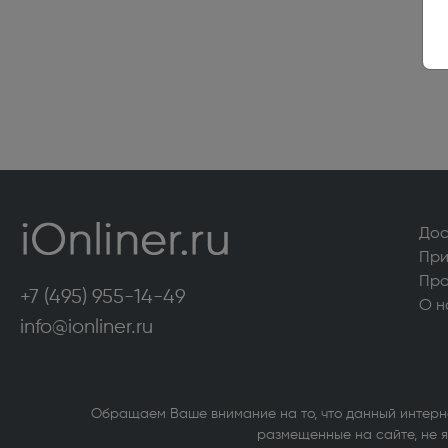
удлинит
Стабилизаторы электрического
напряжения (12)
Встраиваемая бытовая техника
Винные шкафы высотой до 130 см (22)
Встраи
более 1
Встраиваемые морозильные камеры
Встраи
Дос
высотой более 130 см (39)
Встраи
При
Про
+7 (495) 955-14-49
Техника для кухни
О н
info@ionliner.ru
Пароварки (41)
Тостеры
Электрические грили и шашлычницы (47)
Кофемо
Обращаем Ваше внимание на то, что данный интерн
Мультиварки (22)
Аэрогри
размещенные на сайте, не я