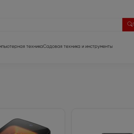
мпьютерная техника
Садовая техника и инструменты
део техника
акустики (13)
Портативная акустика (
 диагональ до 65 (701)
Домашние кинотеатры (
иа проекторы (66)
Акустические системы (3
риставки (6)
Батарейки и аккумулят
видеотехники (2)