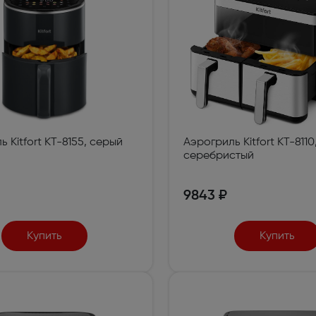
альные пылесосы (199)
нераторы (45)
ьные системы (3)
ассажеры (1)
 Kitfort КТ-8155, серый
Аэрогриль Kitfort КТ-811
серебристый
ечи, ростеры (65)
сы (283)
9843 ₽
оки и распошивальные машины
Купить
Купить
ватели (28)