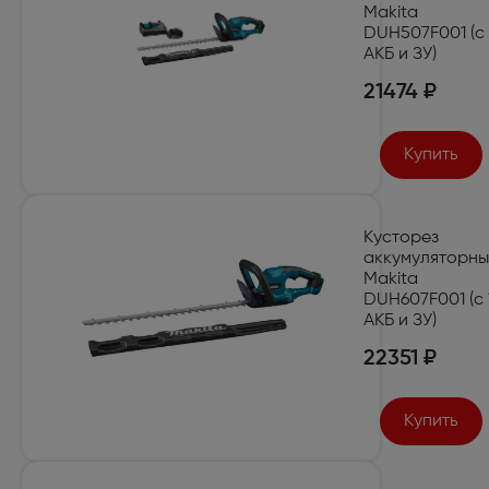
Makita
DUH507F001 (с 
АКБ и ЗУ)
21474 ₽
Купить
Кусторез
аккумуляторн
Makita
DUH607F001 (с 
АКБ и ЗУ)
22351 ₽
Купить