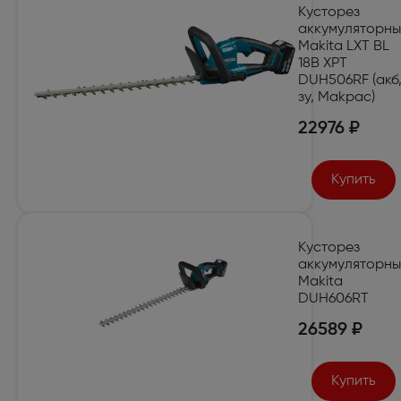
Кусторез
аккумуляторн
Makita LXT BL
18В XPT
DUH506RF (акб
зу, Makpac)
22976 ₽
Купить
Кусторез
аккумуляторн
Makita
DUH606RT
26589 ₽
Купить