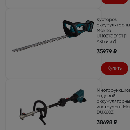
Кусторез
аккумуляторн
Makita
UH021GD101 (1
АКБ и ЗУ)
35979 ₽
Купить
Многофункцио
садовый
аккумуляторн
инструмент Ma
DUX60Z
38698 ₽