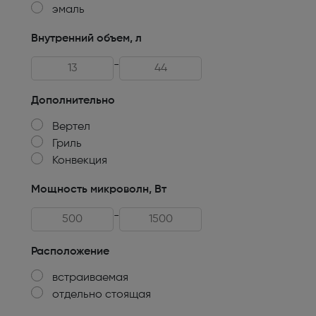
эмаль
Техника для кухни
Внутренний объем, л
Климатическая техника
-
Товары для спорта и отдыха
Дополнительно
Техника для ухода за телом
Вертел
Электро- бытовой инструмент
Гриль
Конвекция
Сантехника и водоснабжение
Мощность микроволн, Вт
Автомобильная электроника
-
Детские товары
Расположение
Эра
встраиваемая
DoCash
отдельно стоящая