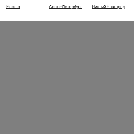
ели (1)
Москва
Санкт-Петербург
Нижний Новгород
ваемые холодильники высотой
30 см (176)
ваемые духовые шкафы (798)
ваемые варочные панели (1001)
 (7)
лки электрические (2)
ли (16)