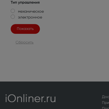
Тип управления
Мелкая бытовая техника
механическое
Электробритвы мужские (32)
Вертик
электронное
Поломойные и подметальные машины (6)
Пароге
Утюги (20)
Гладил
Сбросить
Воздуходувки и садовые пылесосы (20)
Гидром
Роботы-пылесосы (117)
Мини-п
Пароочистители (14)
Пылесо
Швейные машины (100)
Оверл
(22)
Электровеники и электрошвабры (8)
Отпари
Дос
Крупная бытовая техника
При
Про