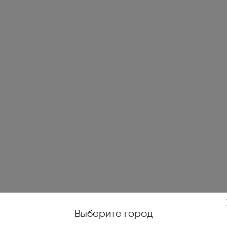
жойстики, геймпады (1)
е качели (14)
и печи (7)
огенераторы (4)
е ножницы и кусторезы (27)
высокого давления (78)
уттеры, аэраторы,
икаторы (10)
ические и бензиновые
иватели (4)
Выберите город
тели на катушках, силовые