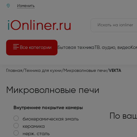
Изменить
Все категории
Бытовая техника
ТВ. аудио, видео
Ко
Аудио-Видео техника
Аудио-Ви
Главная
/
Техника для кухни
/
Микроволновые печи
/
VEKTA
Мелкая бытовая техника
Комплекты 
Микроволновые печи
Крупная бытовая техника
Телевизоры
Компьютерная техника
Мультимед
Внутреннее покрытие камеры
По ваш
биокерамическая эмаль
Товары для дома и дачи
Игровые п
керамика
Встраиваемая бытовая техника
нерж. сталь