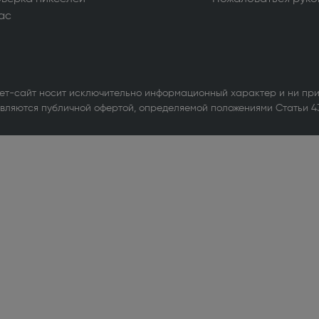
уары для стиральных и
ас
ных машин (1)
ьные машины (714)
ые вытяжки (610)
ет-сайт носит исключительно информационный характер и ни при
вляются публичной офертой, определяемой положениями Статьи 4
ные машины и шкафы (103)
льное оборудование для
ов (1)
ры и МФУ (338)
ики бесперебойного питания (3)
е оборудование Wi-Fi и
th (1)