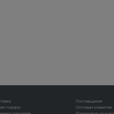
альные пылесосы (199)
нераторы (45)
ьные системы (3)
ассажеры (1)
ечи, ростеры (65)
сы (283)
оки и распошивальные машины
ватели (28)
тавка
Поставщикам
ем товара
Оптовым клиентам
верка пикселей
Пожаловаться руко