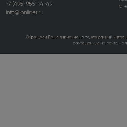
+7 (495) 955-14-49
Морозильные камеры высотой более 130
Аксесс
О н
см (322)
сушиль
info@ionliner.ru
VARD (36)
Стирал
Кухонные плиты (516)
Кухонн
Обращаем Ваше внимание на то, что данный интерн
размещенные на сайте, не я
Посудомоечные машины (422)
Сушиль
Холодильники высотой более 130 см (951)
Холоди
магазин
Компьютерная техника
Внутренние твердотельные накопители
Принте
(SSD) (1)
Источн
Внутренние жесткие диски (1)
Сетево
Bluetoo