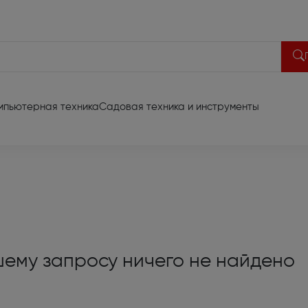
мпьютерная техника
Садовая техника и инструменты
део техника
акустики (13)
Портативная акустика (
 диагональ до 65 (701)
Домашние кинотеатры (
иа проекторы (66)
Акустические системы (3
ему запросу ничего не найдено
риставки (6)
Батарейки и аккумулят
видеотехники (2)