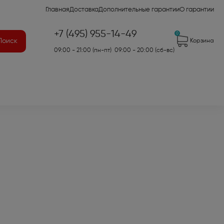
Главная
Доставка
Дополнительные гарантии
О гарантии
+7 (495) 955-14-49
0
Поиск
Корзина
09:00 - 21:00 (пн-пт) 09:00 - 20:00 (сб-вс)
41)
2)
7)
оры для аудио- и