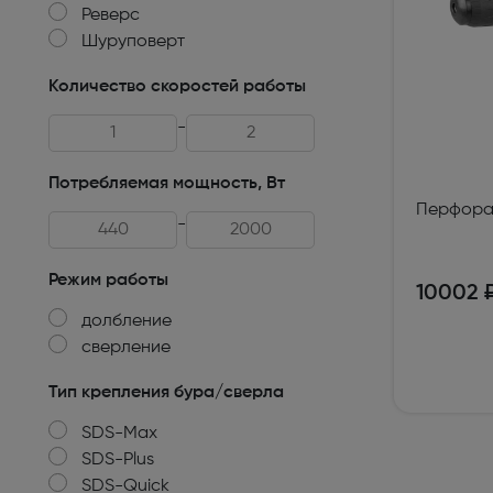
Реверс
Техника для кухни
Шуруповерт
Климатическая техника
Количество скоростей работы
Товары для спорта и отдыха
-
Техника для ухода за телом
Потребляемая мощность, Вт
Перфора
Электро- бытовой инструмент
-
Сантехника и водоснабжение
Режим работы
10002 
Автомобильная электроника
долбление
сверление
Детские товары
Тип крепления бура/сверла
Эра
SDS-Max
DoCash
SDS-Plus
SDS-Quick