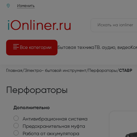
Изменить
Все категории
Бытовая техника
ТВ. аудио, видео
Ко
Аудио-Видео техника
Аудио-Ви
Главная
/
Электро- бытовой инструмент
/
Перфораторы
/
СТАВР
Мелкая бытовая техника
Комплекты 
Перфораторы
Крупная бытовая техника
Телевизоры
Компьютерная техника
Мультимед
Дополнительно
Антивибрационная система
Товары для дома и дачи
Игровые п
Предохранительная муфта
Встраиваемая бытовая техника
Работа от аккумулятора