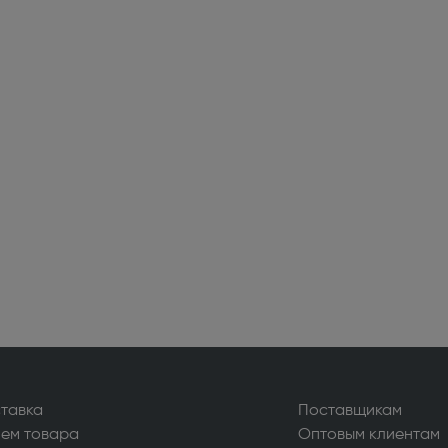
альные пылесосы (199)
нераторы (45)
ьные системы (3)
ассажеры (1)
ечи, ростеры (65)
сы (283)
оки и распошивальные машины
ватели (28)
тавка
Поставщикам
ем товара
Оптовым клиентам