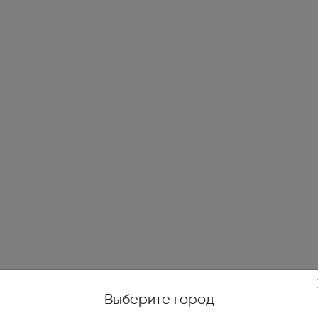
жойстики, геймпады (1)
е качели (14)
и печи (7)
огенераторы (4)
е ножницы и кусторезы (27)
высокого давления (78)
уттеры, аэраторы,
икаторы (10)
ические и бензиновые
иватели (4)
Выберите город
тели на катушках, силовые