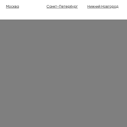
ели (1)
Москва
Санкт-Петербург
Нижний Новгород
ваемые холодильники высотой
30 см (176)
ваемые духовые шкафы (798)
ваемые варочные панели (1001)
 (7)
лки электрические (2)
ли (16)