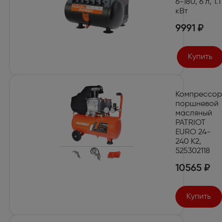
6-180, 6 л, 1.1
кВт
9991 ₽
Купить
Компрессор
поршневой
масляный
PATRIOT
EURO 24-
240 K2,
525302118
10565 ₽
Купить