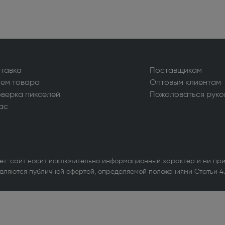
альные пылесосы (199)
нераторы (45)
тавка
Поставщикам
ьные системы (3)
ем товара
Оптовым клиентам
ассажеры (1)
верка пикселей
Пожаловаться руко
ас
ечи, ростеры (65)
сы (283)
оки и распошивальные машины
ет-сайт носит исключительно информационный характер и ни при
вляются публичной офертой, определяемой положениями Статьи 4
ватели (28)