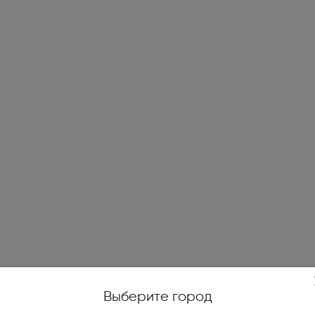
жойстики, геймпады (1)
е качели (14)
и печи (7)
огенераторы (4)
е ножницы и кусторезы (27)
высокого давления (78)
уттеры, аэраторы,
икаторы (10)
ические и бензиновые
иватели (4)
Выберите город
тели на катушках, силовые