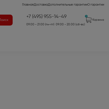
Главная
Доставка
Дополнительные гарантии
О гарантии
+7 (495) 955-14-49
0
Поиск
Корзина
09:00 - 21:00 (пн-пт) 09:00 - 20:00 (сб-вс)
41)
2)
7)
оры для аудио- и