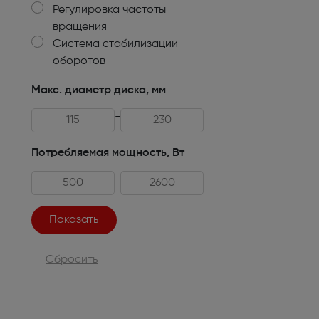
Регулировка частоты
Техника для кухни
вращения
Система стабилизации
Климатическая техника
оборотов
Товары для спорта и отдыха
Макс. диаметр диска, мм
Техника для ухода за телом
-
Электро- бытовой инструмент
Потребляемая мощность, Вт
Сантехника и водоснабжение
-
Автомобильная электроника
Детские товары
Сбросить
Эра
DoCash