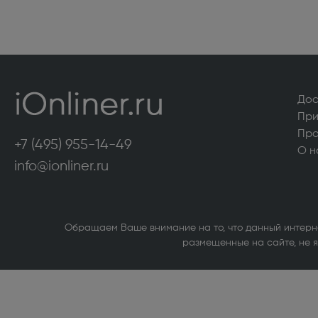
Мелкая бытовая техника
Электробритвы мужские (32)
Вертик
Поломойные и подметальные машины (6)
Пароге
Дос
Утюги (20)
Гладил
При
Воздуходувки и садовые пылесосы (20)
Гидром
Про
+7 (495) 955-14-49
О н
Роботы-пылесосы (117)
Мини-п
info@ionliner.ru
Пароочистители (14)
Пылесо
Швейные машины (100)
Оверл
Обращаем Ваше внимание на то, что данный интерн
(22)
размещенные на сайте, не я
Электровеники и электрошвабры (8)
Отпари
Крупная бытовая техника