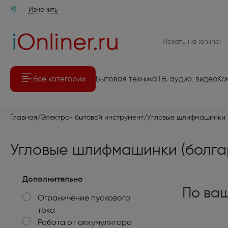
Изменить
Все категории
Бытовая техника
ТВ. аудио, видео
Ко
Аудио-Видео техника
Аудио-Ви
Главная
/
Электро- бытовой инструмент
/
Угловые шлифмашинки 
Мелкая бытовая техника
Комплекты 
Угловые шлифмашинки (болга
Крупная бытовая техника
Телевизоры
Компьютерная техника
Мультимед
Дополнительно
По ваш
Ограничение пускового
Товары для дома и дачи
Игровые п
тока
Встраиваемая бытовая техника
Работа от аккумулятора