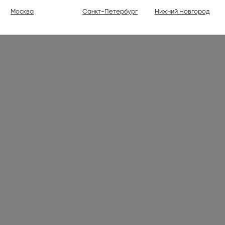
ели (1)
Москва
Санкт-Петербург
Нижний Новгород
ваемые холодильники высотой
30 см (176)
ваемые духовые шкафы (798)
ваемые варочные панели (1001)
 (7)
лки электрические (2)
ли (16)