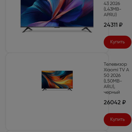
43 2026
(L43MB-
APRU)
24311 ₽
Купить
Телевизор
Xiaomi TV A
50 2026
(L50MB-
ARU),
черный
26042 ₽
Купить