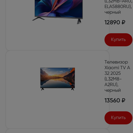
(L32MB-ARU,
ELA5880RU),
черный
12890 ₽
Купить
Телевизор
Xiaomi TV A
32 2025
(L32M8-
A2RU),
черный
13560 ₽
Купить