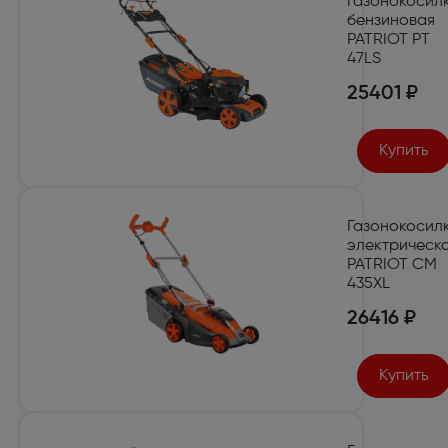
Газонокосил
бензиновая
PATRIOT PT
47LS
25401 ₽
Купить
Газонокосил
электрическ
PATRIOT CM
435XL
26416 ₽
Купить