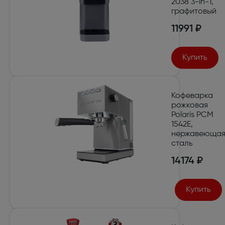
2038 3-in-1,
графитовый
11991 ₽
Купить
Кофеварка
рожковая
Polaris PCM
1542E,
нержавеюща
сталь
14174 ₽
Купить