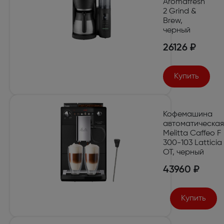
Aromafresh
2 Grind &
Brew,
черный
26126 ₽
Купить
Кофемашина
автоматическая
Melitta Caffeo F
300-103 Latticia
OT, черный
43960 ₽
Купить