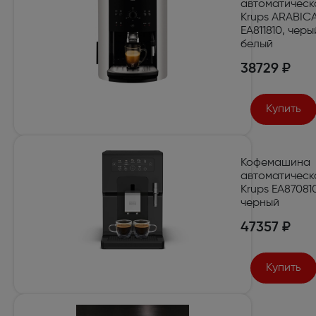
автоматическ
Krups ARABIC
EA811810, черы
белый
38729 ₽
Купить
Кофемашина
автоматическ
Krups EA87081
черный
47357 ₽
Купить