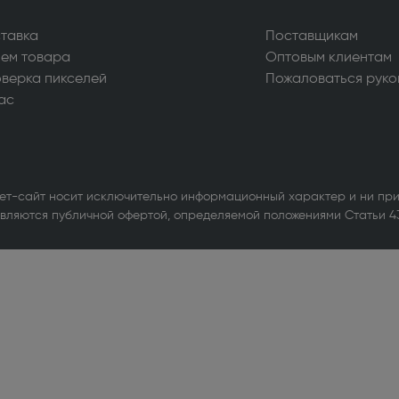
уары для стиральных и
ных машин (1)
тавка
Поставщикам
ем товара
Оптовым клиентам
ьные машины (714)
верка пикселей
Пожаловаться руко
ас
ые вытяжки (610)
ные машины и шкафы (103)
льное оборудование для
ет-сайт носит исключительно информационный характер и ни при
ов (1)
вляются публичной офертой, определяемой положениями Статьи 4
ры и МФУ (338)
ики бесперебойного питания (3)
е оборудование Wi-Fi и
th (1)