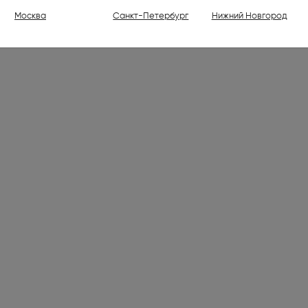
ели (1)
Москва
Санкт-Петербург
Нижний Новгород
ваемые холодильники высотой
30 см (176)
ваемые духовые шкафы (798)
ваемые варочные панели (1001)
 (7)
лки электрические (2)
ли (16)