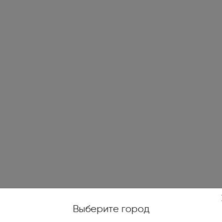
жойстики, геймпады (1)
е качели (14)
и печи (7)
огенераторы (4)
е ножницы и кусторезы (27)
высокого давления (78)
уттеры, аэраторы,
икаторы (10)
ические и бензиновые
иватели (4)
Выберите город
тели на катушках, силовые