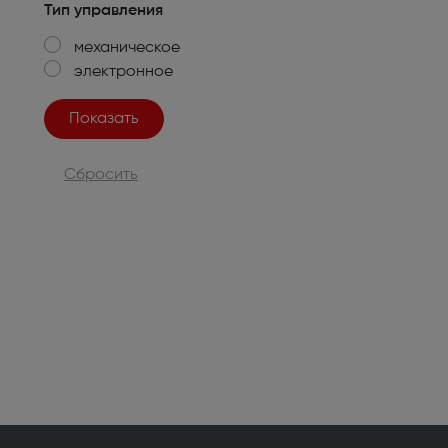
Тип управления
Мелкая бытовая техника
механическое
Электробритвы мужские (32)
Вертик
электронное
Поломойные и подметальные машины (6)
Пароге
Утюги (20)
Гладил
Сбросить
Воздуходувки и садовые пылесосы (20)
Гидром
Роботы-пылесосы (117)
Мини-п
Пароочистители (14)
Пылесо
Швейные машины (100)
Оверл
(22)
Электровеники и электрошвабры (8)
Отпари
Крупная бытовая техника