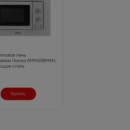
лновая печь
аемая Hansa AMM20BMXH,
ющая сталь
Купить