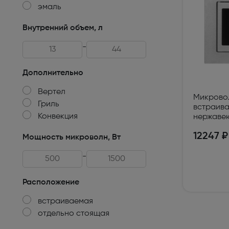
эмаль
Техника для кухни
Внутренний объем, л
Климатическая техника
-
Товары для спорта и отдыха
Дополнительно
Техника для ухода за телом
Вертел
Микрово
Электро- бытовой инструмент
Гриль
встраив
Конвекция
нержаве
Сантехника и водоснабжение
12247 ₽
Мощность микроволн, Вт
Автомобильная электроника
-
Детские товары
Расположение
Эра
встраиваемая
DoCash
отдельно стоящая