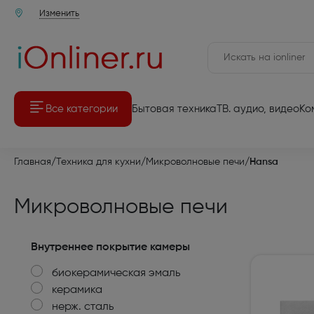
Изменить
Все категории
Бытовая техника
ТВ. аудио, видео
Ко
Аудио-Видео техника
Аудио-Ви
Главная
/
Техника для кухни
/
Микроволновые печи
/
Hansa
Мелкая бытовая техника
Комплекты 
Микроволновые печи
Крупная бытовая техника
Телевизоры
Компьютерная техника
Мультимед
Внутреннее покрытие камеры
биокерамическая эмаль
Товары для дома и дачи
Игровые п
керамика
Встраиваемая бытовая техника
нерж. сталь