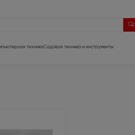
мпьютерная техника
Садовая техника и инструменты
део техника
акустики (13)
Портативная акустика (
 диагональ до 65 (701)
Домашние кинотеатры (
иа проекторы (66)
Акустические системы (3
риставки (6)
Батарейки и аккумулят
видеотехники (2)