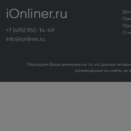
Морозильные камеры высотой более 130
Аксесс
см (322)
сушиль
Дос
При
VARD (36)
Стирал
Про
+7 (495) 955-14-49
О н
Кухонные плиты (516)
Кухонн
info@ionliner.ru
Посудомоечные машины (422)
Сушиль
Холодильники высотой более 130 см (951)
Холоди
Обращаем Ваше внимание на то, что данный интерн
магазин
размещенные на сайте, не я
Компьютерная техника
Внутренние твердотельные накопители
Принте
(SSD) (1)
Источн
Внутренние жесткие диски (1)
Сетево
Bluetoo