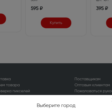
3317
шт.*16 г
жойстики, геймпады (1)
595 ₽
395 ₽
Купить
е качели (14)
и печи (7)
огенераторы (4)
е ножницы и кусторезы (27)
высокого давления (78)
уттеры, аэраторы,
тавка
Поставщикам
икаторы (10)
ем товара
Оптовым клиентам
верка пикселей
Пожаловаться руко
ические и бензиновые
иватели (4)
ас
Выберите город
тели на катушках, силовые