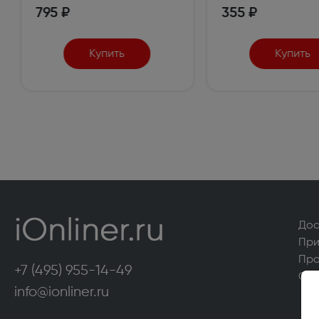
Мониторы (595)
Рули, д
795 ₽
355 ₽
Товары для дома и дачи
Купить
Купить
Грили, барбекю, коптильни (8)
Садовы
Снегоуборщики (1)
Камины 
Сборные и надувные бассейны (1)
Электр
Мотоблоки и культиваторы (59)
Садовы
Газонокосилки (78)
Мойки 
Мотопомпы (27)
Вертик
Дос
скариф
При
Про
Измельчители садового мусора (14)
Электр
+7 (495) 955-14-49
опрыск
О н
info@ionliner.ru
Садовые ручные опрыскиватели (1)
Удлини