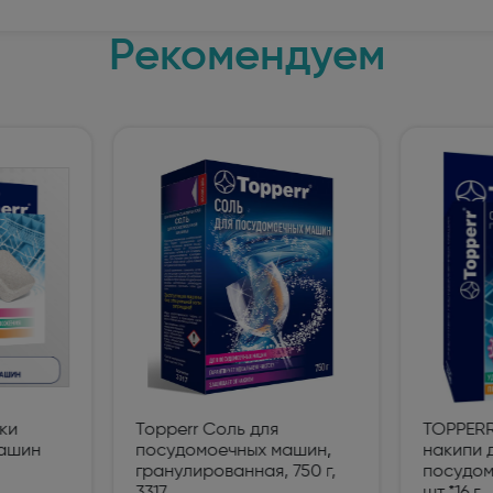
уары для стиральных и
ных машин (1)
Рекомендуем
ьные машины (714)
ые вытяжки (610)
ные машины и шкафы (103)
льное оборудование для
ов (1)
ры и МФУ (338)
ики бесперебойного питания (3)
ки
Topperr Соль для
TOPPERR
е оборудование Wi-Fi и
машин
посудомоечных машин,
накипи 
th (1)
гранулированная, 750 г,
посудом