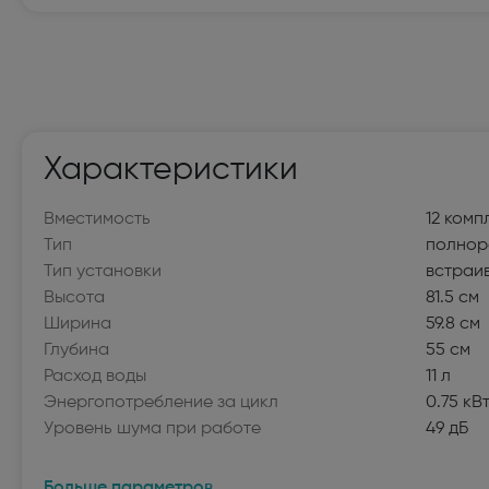
Мелкая бытовая техника
Электробритвы мужские (32)
Вертик
Поломойные и подметальные машины (6)
Пароге
Утюги (20)
Гладил
Характеристики
Воздуходувки и садовые пылесосы (20)
Гидром
Вместимость
12 комп
Тип
полнор
Роботы-пылесосы (117)
Мини-п
Тип установки
встраи
Пароочистители (14)
Пылесо
Высота
81.5 см
Ширина
59.8 см
Швейные машины (100)
Оверл
Глубина
55 см
(22)
Расход воды
11 л
Энергопотребление за цикл
0.75 кВт
Электровеники и электрошвабры (8)
Отпари
Уровень шума при работе
49 дБ
Крупная бытовая техника
Больше параметров