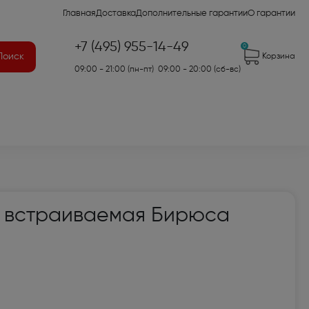
Главная
Доставка
Дополнительные гарантии
О гарантии
+7 (495) 955-14-49
0
Поиск
Корзина
09:00 - 21:00 (пн-пт) 09:00 - 20:00 (сб-вс)
41)
 встраиваемая Бирюса
2)
7)
оры для аудио- и