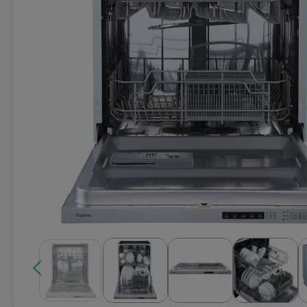
Техника для кухни
Климатическая техника
Товары для спорта и отдыха
Техника для ухода за телом
Электро- бытовой инструмент
Сантехника и водоснабжение
Автомобильная электроника
Детские товары
Эра
DoCash