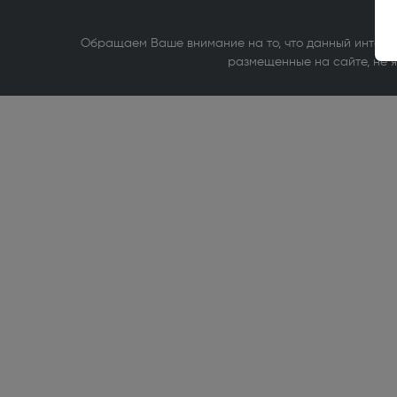
удлинит
Стабилизаторы электрического
Обращаем Ваше внимание на то, что данный интерн
напряжения (12)
размещенные на сайте, не я
Встраиваемая бытовая техника
Винные шкафы высотой до 130 см (22)
Встраи
более 1
Встраиваемые морозильные камеры
Встраи
высотой более 130 см (39)
Встраи
Техника для кухни
Пароварки (41)
Тостеры
Электрические грили и шашлычницы (47)
Кофемо
Мультиварки (22)
Аэрогри