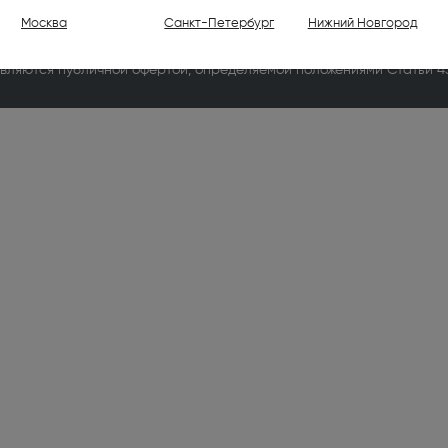
ели (1)
Москва
Санкт-Петербург
Нижний Новгород
ет-сайт носит исключительно информационный характер и ни при
вляются публичной офертой, определяемой положениями Статьи 4
ваемые холодильники высотой
30 см (176)
ваемые духовые шкафы (798)
ваемые варочные панели (1001)
 (7)
лки электрические (2)
ли (16)