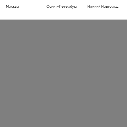
ели (1)
Москва
Санкт-Петербург
Нижний Новгород
ваемые холодильники высотой
30 см (176)
ваемые духовые шкафы (798)
ваемые варочные панели (1001)
 (7)
лки электрические (2)
ли (16)