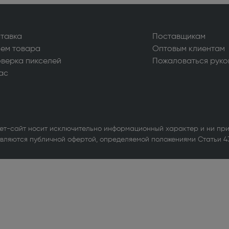
уары для стиральных и
ных машин (1)
тавка
Поставщикам
ьные машины (714)
ем товара
Оптовым клиентам
ые вытяжки (610)
верка пикселей
Пожаловаться руко
ас
ные машины и шкафы (103)
льное оборудование для
ов (1)
ет-сайт носит исключительно информационный характер и ни при
вляются публичной офертой, определяемой положениями Статьи 4
ры и МФУ (338)
ики бесперебойного питания (3)
е оборудование Wi-Fi и
th (1)