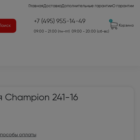
Главная
Доставка
Дополнительные гарантии
О гарантии
+7 (495) 955-14-49
0
Поиск
Корзина
09:00 - 21:00 (пн-пт) 09:00 - 20:00 (сб-вс)
41)
 Champion 241-16
2)
7)
оры для аудио- и
пособы оплаты