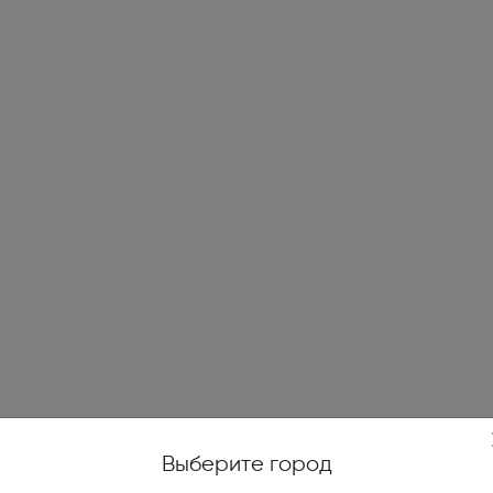
жойстики, геймпады (1)
е качели (14)
и печи (7)
огенераторы (4)
е ножницы и кусторезы (27)
высокого давления (78)
уттеры, аэраторы,
икаторы (10)
ические и бензиновые
иватели (4)
Выберите город
тели на катушках, силовые