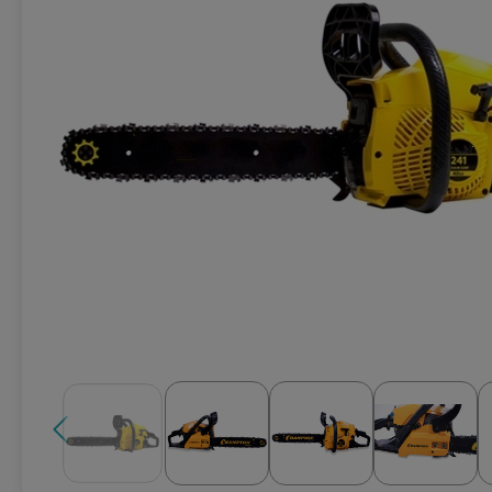
Техника для кухни
Климатическая техника
Товары для спорта и отдыха
Техника для ухода за телом
Электро- бытовой инструмент
Сантехника и водоснабжение
Автомобильная электроника
Детские товары
Эра
DoCash