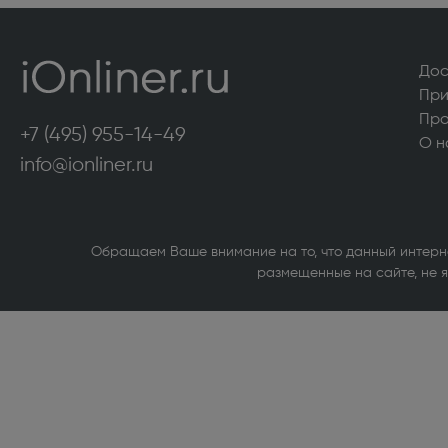
Морозильные камеры высотой более 130
Аксесс
см (322)
сушиль
Дос
VARD (36)
Стирал
При
Кухонные плиты (516)
Кухонн
Про
+7 (495) 955-14-49
О н
Посудомоечные машины (422)
Сушиль
info@ionliner.ru
Холодильники высотой более 130 см (951)
Холоди
магазин
Обращаем Ваше внимание на то, что данный интерн
Компьютерная техника
размещенные на сайте, не я
Внутренние твердотельные накопители
Принте
(SSD) (1)
Источн
Внутренние жесткие диски (1)
Сетево
Bluetoo