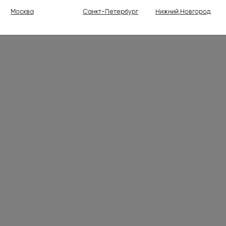
ели (1)
Москва
Санкт-Петербург
Нижний Новгород
ваемые холодильники высотой
30 см (176)
ваемые духовые шкафы (798)
ваемые варочные панели (1001)
 (7)
лки электрические (2)
ли (16)