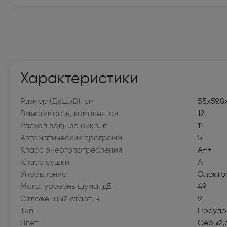
Мелкая бытовая техника
Электробритвы мужские (32)
Вертик
Поломойные и подметальные машины (6)
Пароге
Утюги (20)
Гладил
Характеристики
Воздуходувки и садовые пылесосы (20)
Гидром
Размер (ДхШхВ), см
55х59.8х
Вместимость, комплектов
12
Роботы-пылесосы (117)
Мини-п
Расход воды за цикл, л
11
Пароочистители (14)
Пылесо
Автоматических программ
5
Класс энергопотребления
A++
Швейные машины (100)
Оверл
Класс сушки
A
(22)
Управление
Электр
Макс. уровень шума, дБ
49
Электровеники и электрошвабры (8)
Отпари
Отложенный старт, ч
9
Тип
Посудо
Крупная бытовая техника
Цвет
Серый,