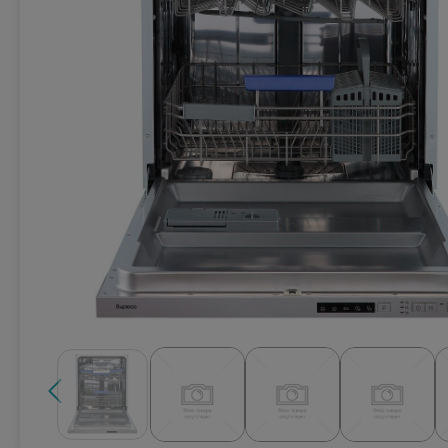
Техника для кухни
Климатическая техника
Товары для спорта и отдыха
Техника для ухода за телом
Электро- бытовой инструмент
Сантехника и водоснабжение
Автомобильная электроника
Детские товары
Эра
DoCash