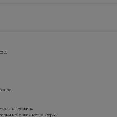
альные пылесосы (199)
нераторы (45)
ьные системы (3)
ассажеры (1)
81.5
ечи, ростеры (65)
сы (283)
оки и распошивальные машины
онное
ватели (28)
моечная машина
серый металлик,темно-серый