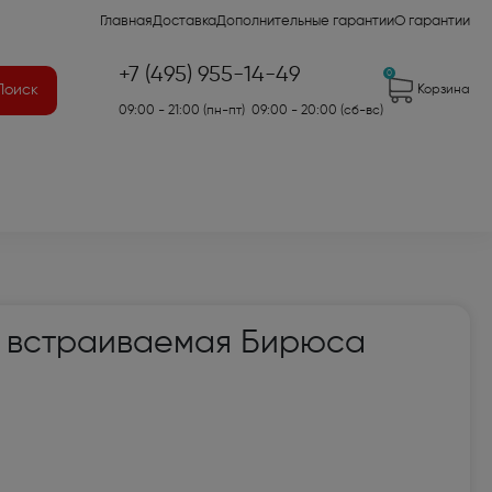
Главная
Доставка
Дополнительные гарантии
О гарантии
+7 (495) 955-14-49
0
Поиск
Корзина
09:00 - 21:00 (пн-пт) 09:00 - 20:00 (сб-вс)
41)
 встраиваемая Бирюса
2)
7)
оры для аудио- и