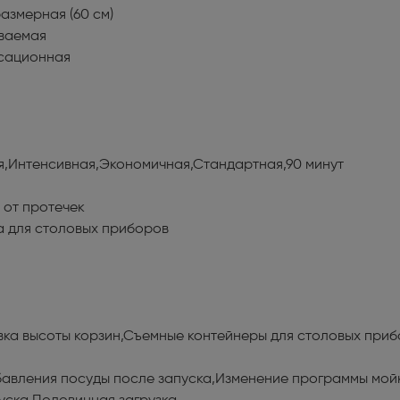
уары для стиральных и
азмерная (60 см)
ных машин (1)
ваемая
сационная
ьные машины (714)
ые вытяжки (610)
ные машины и шкафы (103)
я,Интенсивная,Экономичная,Стандартная,90 минут
льное оборудование для
ов (1)
 от протечек
а для столовых приборов
ры и МФУ (338)
ики бесперебойного питания (3)
вка высоты корзин,Съемные контейнеры для столовых при
е оборудование Wi-Fi и
th (1)
авления посуды после запуска,Изменение программы мойк