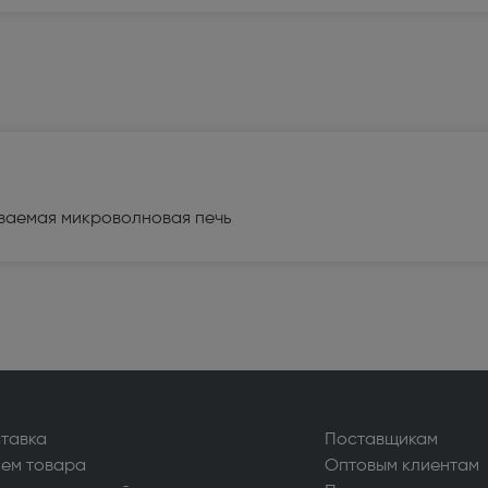
альные пылесосы (199)
нераторы (45)
ьные системы (3)
ассажеры (1)
ваемая микроволновая печь
ечи, ростеры (65)
сы (283)
оки и распошивальные машины
ватели (28)
тавка
Поставщикам
ем товара
Оптовым клиентам