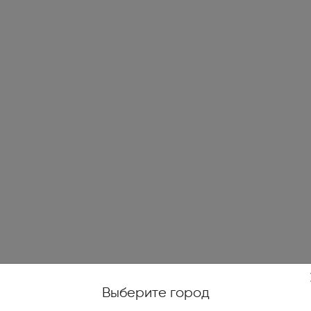
жойстики, геймпады (1)
е качели (14)
и печи (7)
огенераторы (4)
е ножницы и кусторезы (27)
высокого давления (78)
уттеры, аэраторы,
икаторы (10)
ические и бензиновые
иватели (4)
Выберите город
тели на катушках, силовые