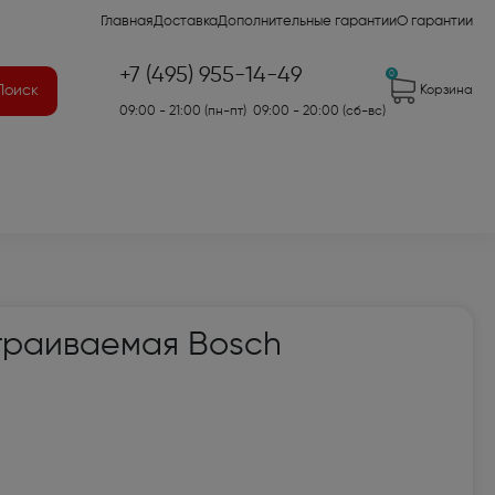
Главная
Доставка
Дополнительные гарантии
О гарантии
+7 (495) 955-14-49
0
Поиск
Корзина
09:00 - 21:00 (пн-пт) 09:00 - 20:00 (сб-вс)
41)
траиваемая Bosch
2)
7)
оры для аудио- и