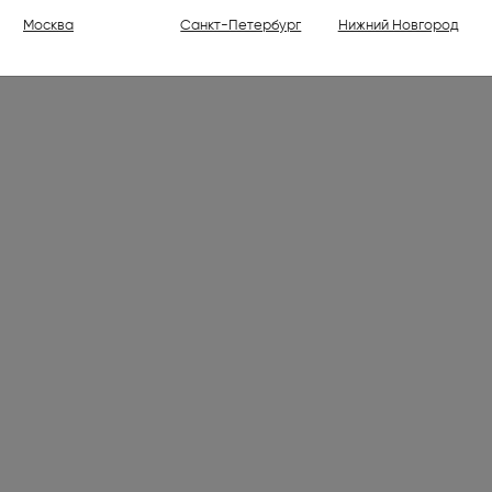
ели (1)
Москва
Санкт-Петербург
Нижний Новгород
ваемые холодильники высотой
30 см (176)
ваемые духовые шкафы (798)
ваемые варочные панели (1001)
 (7)
лки электрические (2)
ли (16)