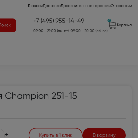
Главная
Доставка
Дополнительные гарантии
О гарантии
+7 (495) 955-14-49
0
Поиск
Корзина
09:00 - 21:00 (пн-пт) 09:00 - 20:00 (сб-вс)
41)
 Champion 251-15
2)
7)
оры для аудио- и
+
Купить в 1 клик
В корзину