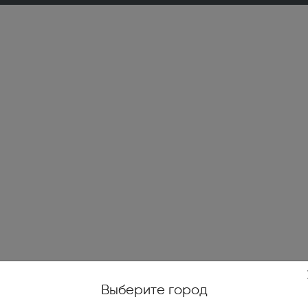
жойстики, геймпады (1)
е качели (14)
и печи (7)
огенераторы (4)
е ножницы и кусторезы (27)
высокого давления (78)
уттеры, аэраторы,
икаторы (10)
ические и бензиновые
иватели (4)
Выберите город
тели на катушках, силовые