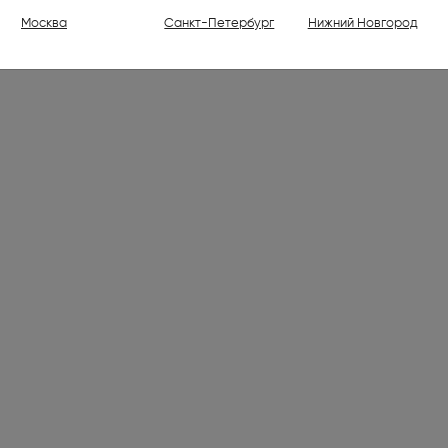
ели (1)
Москва
Санкт-Петербург
Нижний Новгород
ваемые холодильники высотой
30 см (176)
ваемые духовые шкафы (798)
ваемые варочные панели (1001)
 (7)
лки электрические (2)
ли (16)