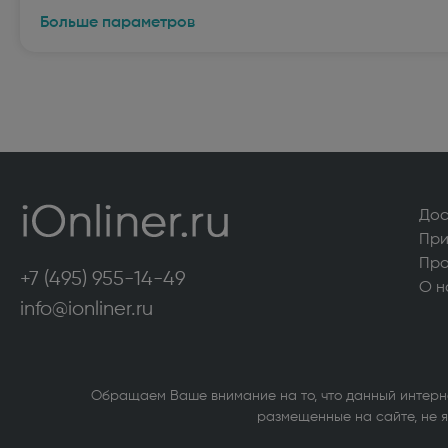
Морозильные камеры высотой более 130
Аксесс
Больше параметров
см (322)
сушиль
VARD (36)
Стирал
Кухонные плиты (516)
Кухонн
Посудомоечные машины (422)
Сушиль
Холодильники высотой более 130 см (951)
Холоди
Дос
магазин
При
Про
Компьютерная техника
+7 (495) 955-14-49
О н
info@ionliner.ru
Внутренние твердотельные накопители
Принте
(SSD) (1)
Источн
Внутренние жесткие диски (1)
Сетево
Обращаем Ваше внимание на то, что данный интерн
Bluetoo
размещенные на сайте, не я