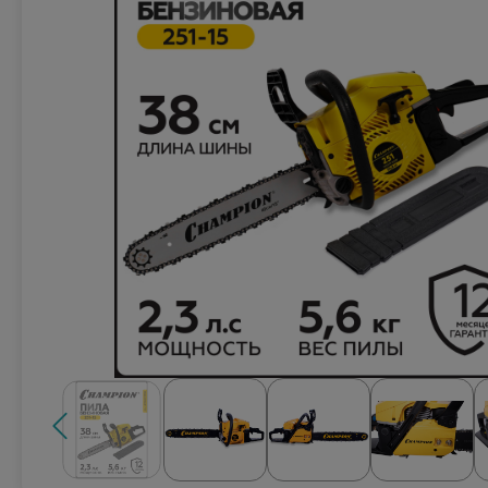
Техника для кухни
Климатическая техника
Товары для спорта и отдыха
Техника для ухода за телом
Электро- бытовой инструмент
Сантехника и водоснабжение
Автомобильная электроника
Детские товары
Эра
DoCash