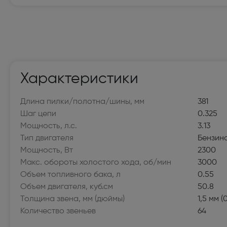
Мелкая бытовая техника
Электробритвы мужские (32)
Вертик
Поломойные и подметальные машины (6)
Пароге
Утюги (20)
Гладил
Характеристики
Воздуходувки и садовые пылесосы (20)
Гидром
Длина пилки/полотна/шины, мм
381
Шаг цепи
0.325
Роботы-пылесосы (117)
Мини-п
Мощность, л.с.
3.13
Пароочистители (14)
Пылесо
Тип двигателя
Бензин
Мощность, Вт
2300
Швейные машины (100)
Оверл
Макс. обороты холостого хода, об/мин
3000
(22)
Объем топливного бака, л
0.55
Объем двигателя, куб.см
50.8
Электровеники и электрошвабры (8)
Отпари
Толщина звена, мм (дюймы)
1,5 мм (
Количество звеньев
64
Крупная бытовая техника