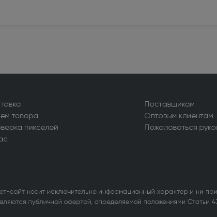
уары для стиральных и
ных машин (1)
ьные машины (714)
ые вытяжки (610)
ные машины и шкафы (103)
льное оборудование для
тавка
Поставщикам
ов (1)
ем товара
Оптовым клиентам
верка пикселей
Пожаловаться руко
ас
ры и МФУ (338)
ики бесперебойного питания (3)
е оборудование Wi-Fi и
ет-сайт носит исключительно информационный характер и ни при
th (1)
вляются публичной офертой, определяемой положениями Статьи 4