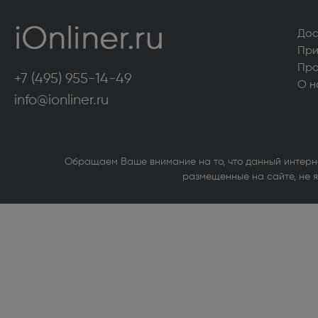
Морозильные камеры высотой более 130
Аксесс
см (322)
сушиль
Дос
При
VARD (36)
Стирал
Про
+7 (495) 955-14-49
Кухонные плиты (516)
Кухонн
О н
info@ionliner.ru
Посудомоечные машины (422)
Сушиль
Холодильники высотой более 130 см (951)
Холоди
магазин
Обращаем Ваше внимание на то, что данный интерн
размещенные на сайте, не я
Компьютерная техника
Внутренние твердотельные накопители
Принте
(SSD) (1)
Источн
Внутренние жесткие диски (1)
Сетево
Bluetoo