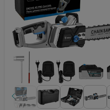
Техника для кухни
Климатическая техника
Товары для спорта и отдыха
Техника для ухода за телом
Электро- бытовой инструмент
Сантехника и водоснабжение
Автомобильная электроника
Детские товары
Эра
DoCash