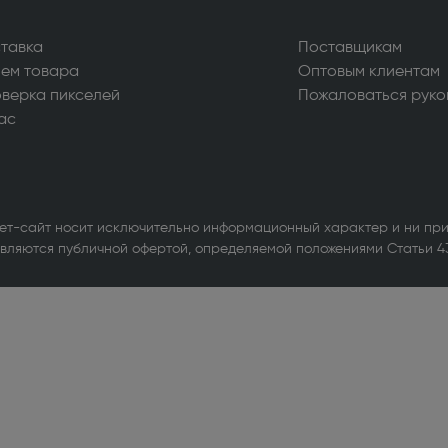
уары для стиральных и
ных машин (1)
тавка
Поставщикам
ем товара
Оптовым клиентам
ьные машины (714)
верка пикселей
Пожаловаться руко
ые вытяжки (610)
ас
ные машины и шкафы (103)
льное оборудование для
ов (1)
ет-сайт носит исключительно информационный характер и ни при
вляются публичной офертой, определяемой положениями Статьи 4
ры и МФУ (338)
ики бесперебойного питания (3)
е оборудование Wi-Fi и
th (1)