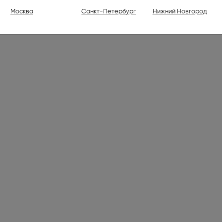
ели (1)
Москва
Санкт-Петербург
Нижний Новгород
ваемые холодильники высотой
30 см (176)
ваемые духовые шкафы (798)
ваемые варочные панели (1001)
 (7)
лки электрические (2)
ли (16)