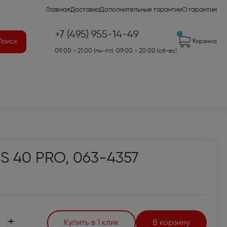
Главная
Доставка
Дополнительные гарантии
О гарантии
+7 (495) 955-14-49
0
Поиск
Корзина
09:00 - 21:00 (пн-пт) 09:00 - 20:00 (сб-вс)
41)
S 40 PRO, 063-4357
2)
7)
оры для аудио- и
+
Купить в 1 клик
В корзину