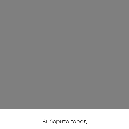
жойстики, геймпады (1)
е качели (14)
и печи (7)
огенераторы (4)
е ножницы и кусторезы (27)
высокого давления (78)
уттеры, аэраторы,
икаторы (10)
ические и бензиновые
иватели (4)
Выберите город
тели на катушках, силовые