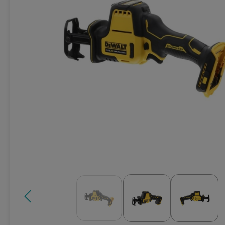
Техника для кухни
Климатическая техника
Товары для спорта и отдыха
Техника для ухода за телом
Электро- бытовой инструмент
Сантехника и водоснабжение
Автомобильная электроника
Детские товары
Эра
DoCash