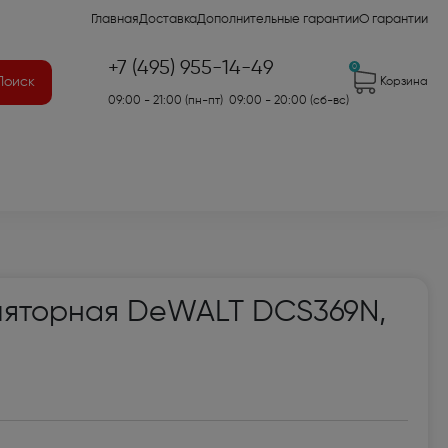
Главная
Доставка
Дополнительные гарантии
О гарантии
+7 (495) 955-14-49
0
Поиск
Корзина
09:00 - 21:00 (пн-пт) 09:00 - 20:00 (сб-вс)
41)
ляторная DeWALT DCS369N,
2)
7)
оры для аудио- и