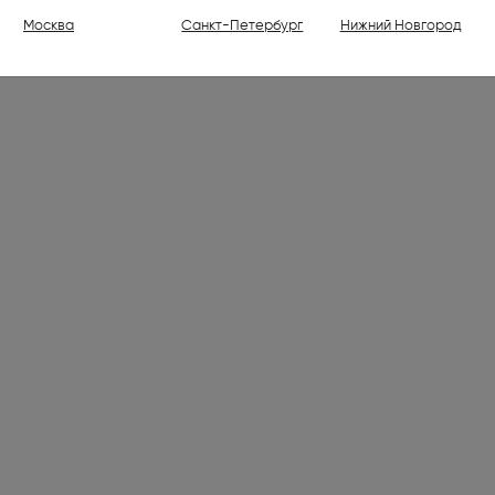
ели (1)
Москва
Санкт-Петербург
Нижний Новгород
ваемые холодильники высотой
30 см (176)
ваемые духовые шкафы (798)
ваемые варочные панели (1001)
 (7)
лки электрические (2)
ли (16)