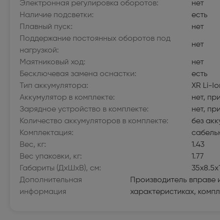
Электронная регулировка оборотов:
нет
Морозильные камеры высотой более 130
Аксесс
Наличие подсветки:
есть
см (322)
сушиль
Плавный пуск:
нет
VARD (36)
Стирал
Поддержание постоянных оборотов под
нет
нагрузкой:
Кухонные плиты (516)
Кухонн
Маятниковый ход:
нет
Бесключевая замена оснастки:
есть
Посудомоечные машины (422)
Сушиль
Тип аккумулятора:
XR Li-Io
Аккумулятор в комплекте:
нет, пр
Холодильники высотой более 130 см (951)
Холоди
Зарядное устройство в комплекте:
нет, пр
магазин
Количество аккумуляторов в комплекте:
без ак
Компьютерная техника
Комплектация:
сабель
Вес, кг:
1.43
Внутренние твердотельные накопители
Принте
Вес упаковки, кг:
1.77
(SSD) (1)
Габариты (ДxШxВ), см:
35х8.5х
Источн
Дополнительная
Производитель вправе 
информация
характеристиках, компл
Внутренние жесткие диски (1)
Сетево
Bluetoo