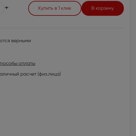
+
Купить в 1 клик
В корзину
яются верными
пособы оплаты
аличный расчет (физ.лица)