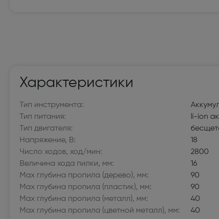
Мелкая бытовая техника
Электробритвы мужские (32)
Вертик
Поломойные и подметальные машины (6)
Пароге
Утюги (20)
Гладил
Характеристики
Воздуходувки и садовые пылесосы (20)
Гидром
Тип инструмента:
Аккуму
Роботы-пылесосы (117)
Мини-п
Тип питания:
li-ion 
Тип двигателя:
бесщет
Пароочистители (14)
Пылесо
Напряжение, В:
18
Число ходов, ход/мин:
2800
Швейные машины (100)
Оверл
(22)
Величина хода пилки, мм:
16
Мах глубина пропила (дерево), мм:
90
Электровеники и электрошвабры (8)
Отпари
Max глубина пропила (пластик), мм:
90
Max глубина пропила (металл), мм:
40
Крупная бытовая техника
Max глубина пропила (цветной металл), мм:
40