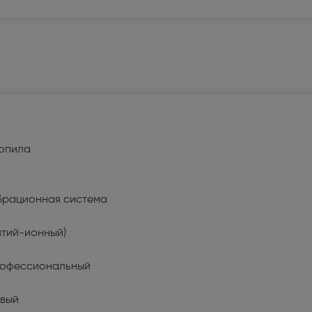
альные пылесосы (199)
нераторы (45)
ьные системы (3)
ассажеры (1)
опила
ечи, ростеры (65)
сы (283)
брационная система
оки и распошивальные машины
литий-ионный)
ватели (28)
офессиональный
вый