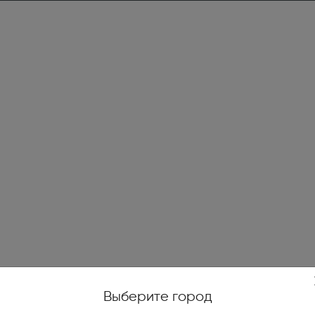
жойстики, геймпады (1)
е качели (14)
и печи (7)
огенераторы (4)
е ножницы и кусторезы (27)
высокого давления (78)
уттеры, аэраторы,
икаторы (10)
ические и бензиновые
иватели (4)
Выберите город
тели на катушках, силовые