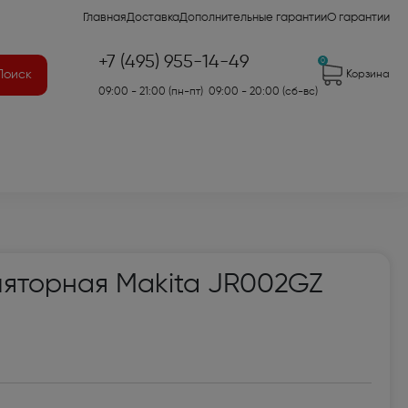
Главная
Доставка
Дополнительные гарантии
О гарантии
+7 (495) 955-14-49
0
Поиск
Корзина
09:00 - 21:00 (пн-пт) 09:00 - 20:00 (сб-вс)
41)
ляторная Makita JR002GZ
2)
7)
оры для аудио- и