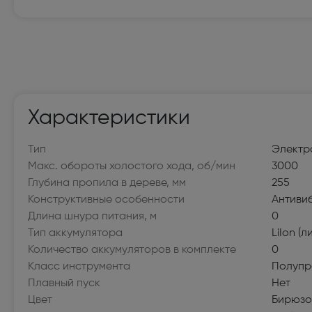
Мелкая бытовая техника
Электробритвы мужские (32)
Вертик
Поломойные и подметальные машины (6)
Пароге
Утюги (20)
Гладил
Характеристики
Воздуходувки и садовые пылесосы (20)
Гидром
Тип
Электр
Роботы-пылесосы (117)
Мини-п
Макс. обороты холостого хода, об/мин
3000
Глубина пропила в дереве, мм
255
Пароочистители (14)
Пылесо
Конструктивные особенности
Антиви
Длина шнура питания, м
0
Швейные машины (100)
Оверл
(22)
Тип аккумулятора
LiIon (
Количество аккумуляторов в комплекте
0
Электровеники и электрошвабры (8)
Отпари
Класс инструмента
Полупр
Плавный пуск
Нет
Крупная бытовая техника
Цвет
Бирюзо