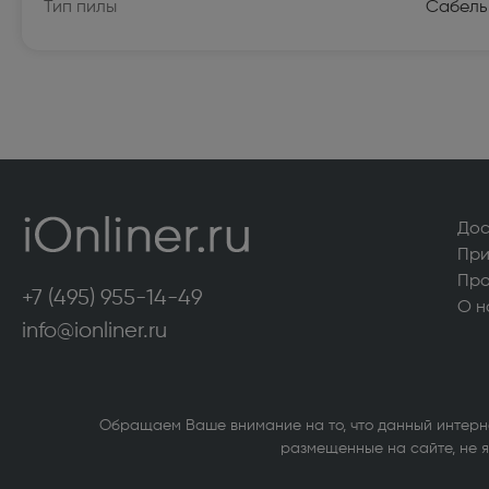
Тип пилы
Сабель
Морозильные камеры высотой более 130
Аксесс
см (322)
сушиль
VARD (36)
Стирал
Кухонные плиты (516)
Кухонн
Посудомоечные машины (422)
Сушиль
Холодильники высотой более 130 см (951)
Холоди
Дос
магазин
При
Про
Компьютерная техника
+7 (495) 955-14-49
О н
info@ionliner.ru
Внутренние твердотельные накопители
Принте
(SSD) (1)
Источн
Обращаем Ваше внимание на то, что данный интерн
Внутренние жесткие диски (1)
Сетево
размещенные на сайте, не я
Bluetoo