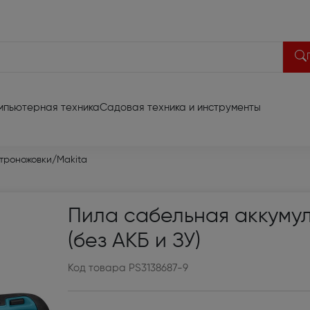
мпьютерная техника
Садовая техника и инструменты
део техника
троножовки
/
Makita
акустики (13)
Портативная акустика (
Пила сабельная аккуму
 диагональ до 65 (701)
Домашние кинотеатры (
(без АКБ и ЗУ)
иа проекторы (66)
Акустические системы (3
Код товара PS3138687-9
риставки (6)
Батарейки и аккумулят
видеотехники (2)