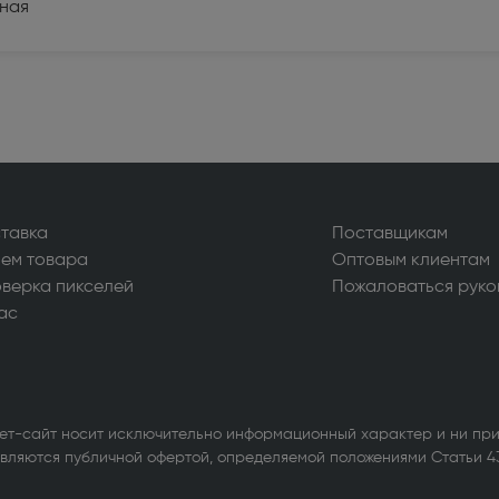
ная
уары для стиральных и
ных машин (1)
ьные машины (714)
ые вытяжки (610)
ные машины и шкафы (103)
льное оборудование для
тавка
Поставщикам
ов (1)
ем товара
Оптовым клиентам
верка пикселей
Пожаловаться руко
ас
ры и МФУ (338)
ики бесперебойного питания (3)
ет-сайт носит исключительно информационный характер и ни при
е оборудование Wi-Fi и
вляются публичной офертой, определяемой положениями Статьи 4
th (1)