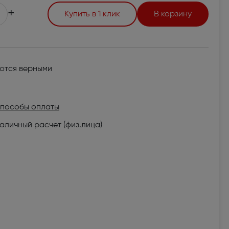
+
Купить в 1 клик
В корзину
яются верными
пособы оплаты
аличный расчет (физ.лица)