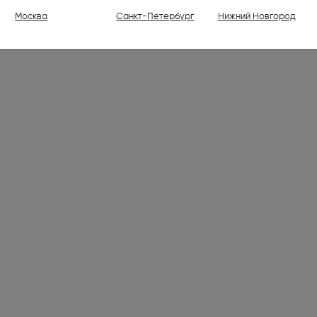
ели (1)
Москва
Санкт-Петербург
Нижний Новгород
ваемые холодильники высотой
30 см (176)
ваемые духовые шкафы (798)
ваемые варочные панели (1001)
 (7)
лки электрические (2)
ли (16)