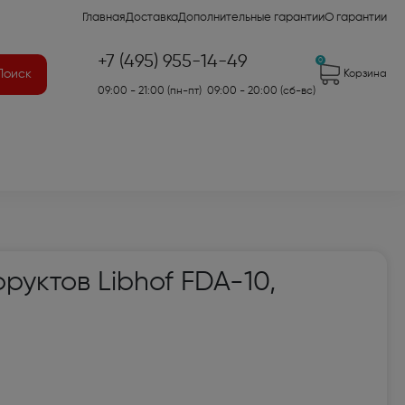
Главная
Доставка
Дополнительные гарантии
О гарантии
+7 (495) 955-14-49
0
Поиск
Корзина
09:00 - 21:00 (пн-пт) 09:00 - 20:00 (сб-вс)
41)
уктов Libhof FDA-10,
2)
7)
оры для аудио- и