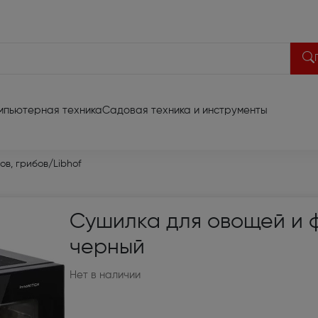
мпьютерная техника
Садовая техника и инструменты
део техника
ов, грибов
/
Libhof
акустики (13)
Портативная акустика (
Сушилка для овощей и фр
 диагональ до 65 (701)
Домашние кинотеатры (
черный
иа проекторы (66)
Акустические системы (3
Нет в наличии
риставки (6)
Батарейки и аккумулят
видеотехники (2)