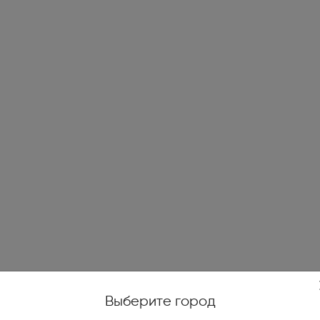
жойстики, геймпады (1)
е качели (14)
и печи (7)
огенераторы (4)
е ножницы и кусторезы (27)
высокого давления (78)
уттеры, аэраторы,
икаторы (10)
ические и бензиновые
иватели (4)
Выберите город
тели на катушках, силовые