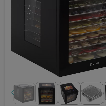
Техника для кухни
Климатическая техника
Товары для спорта и отдыха
Техника для ухода за телом
Электро- бытовой инструмент
Сантехника и водоснабжение
Автомобильная электроника
Детские товары
Эра
DoCash