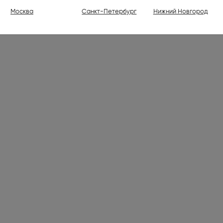
ели (1)
Москва
Санкт-Петербург
Нижний Новгород
ваемые холодильники высотой
30 см (176)
ваемые духовые шкафы (798)
ваемые варочные панели (1001)
 (7)
лки электрические (2)
ли (16)