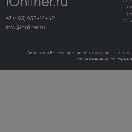
Дос
Морозильные камеры высотой более 130
Аксесс
При
см (322)
сушиль
Про
+7 (495) 955-14-49
О н
VARD (36)
Стирал
info@ionliner.ru
Кухонные плиты (516)
Кухонн
Посудомоечные машины (422)
Сушиль
Обращаем Ваше внимание на то, что данный интерн
размещенные на сайте, не я
Холодильники высотой более 130 см (951)
Холоди
магазин
Компьютерная техника
Внутренние твердотельные накопители
Принте
(SSD) (1)
Источн
Внутренние жесткие диски (1)
Сетево
Bluetoo