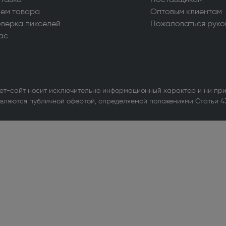
тавка
Поставщикам
уары для стиральных и
ем товара
Оптовым клиентам
ных машин (1)
верка пикселей
Пожаловаться руко
ас
ьные машины (714)
ые вытяжки (610)
ные машины и шкафы (103)
ет-сайт носит исключительно информационный характер и ни при
вляются публичной офертой, определяемой положениями Статьи 4
льное оборудование для
ов (1)
ры и МФУ (338)
ики бесперебойного питания (3)
е оборудование Wi-Fi и
th (1)